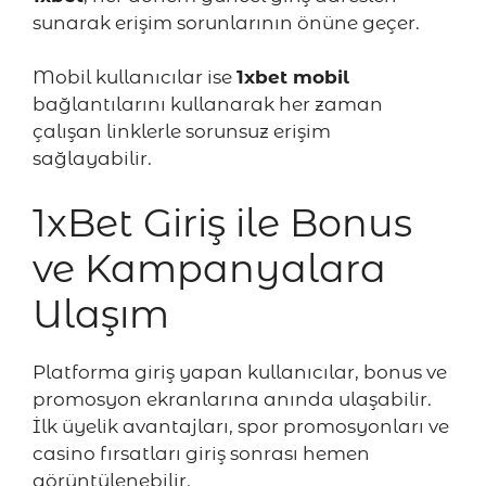
sunarak erişim sorunlarının önüne geçer.
Mobil kullanıcılar ise
1xbet mobil
bağlantılarını kullanarak her zaman
çalışan linklerle sorunsuz erişim
sağlayabilir.
1xBet Giriş ile Bonus
ve Kampanyalara
Ulaşım
Platforma giriş yapan kullanıcılar, bonus ve
promosyon ekranlarına anında ulaşabilir.
İlk üyelik avantajları, spor promosyonları ve
casino fırsatları giriş sonrası hemen
görüntülenebilir.