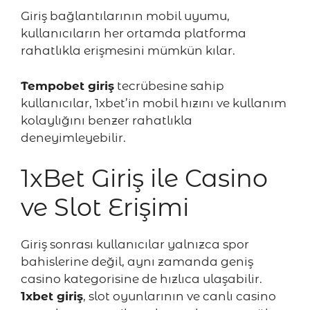
Giriş bağlantılarının mobil uyumu,
kullanıcıların her ortamda platforma
rahatlıkla erişmesini mümkün kılar.
Tempobet giriş
tecrübesine sahip
kullanıcılar, 1xbet’in mobil hızını ve kullanım
kolaylığını benzer rahatlıkla
deneyimleyebilir.
1xBet Giriş ile Casino
ve Slot Erişimi
Giriş sonrası kullanıcılar yalnızca spor
bahislerine değil, aynı zamanda geniş
casino kategorisine de hızlıca ulaşabilir.
1xbet giriş
, slot oyunlarının ve canlı casino