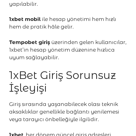
yapılabilir.
1xbet mobil
ile hesap yönetimi hem hızlı
hem de pratik hâle gelir.
Tempobet giriş
üzerinden gelen kullanıcılar,
1xbet’in hesap yönetim düzenine hızlıca
uyum sağlayabilir.
1xBet Giriş Sorunsuz
İşleyişi
Giriş sırasında yaşanabilecek olası teknik
aksaklıklar genellikle bağlantı yenilemesi
veya tarayıcı önbelleğiyle ilgilidir.
1xbet
, her dönem güncel giriş adresleri