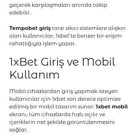
geçerek karşılaşmaları anında takip
edebilir.
Tempobet giriş
tarzı akıcı sistemlere alışkın
olan kullanıcılar, 1xbet’te benzer bir erişim
rahatlığıyla işlem yapar.
1xBet Giriş ve Mobil
Kullanım
Mobil cihazlardan giriş yapmak isteyen
kullanıcılar için 1xbet son derece optimize
edilmiş bir mobil tasarım sunar.
1xbet mobil
ekranı, tüm cihazlarda hızlı açılır ve
içeriklerin net şekilde görüntülenmesini
sağlar.