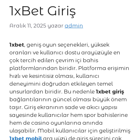
1xBet Giriş
Aralık 11, 2025
yazar
admin
1xbet
, geniş oyun seçenekleri, yüksek
oranları ve kullanıcı dostu arayüzüyle en
çok tercih edilen çevrim içi bahis
platformlarından biridir. Platforma erişimin
hızlı ve kesintisiz olması, kullanıcı
deneyimini doğrudan etkileyen temel
unsurlardan biridir. Bu nedenle
1xbet giriş
bağlantılarının güncel olması büyük önem
taşır. Giriş ekranının sade ve akıcı yapısı
sayesinde kullanıcılar hem spor bahislerine
hem de casino oyunlarına anında
ulaşabilir. Mobil kullanıcılar için geliştirilmiş
1xbet mobil
ara yüzü de giriş sürecini çok