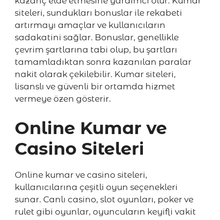
kazanç elde etmesine yardımcı olur. Kumar
siteleri, sundukları bonuslar ile rekabeti
artırmayı amaçlar ve kullanıcıların
sadakatini sağlar. Bonuslar, genellikle
çevrim şartlarına tabi olup, bu şartları
tamamladıktan sonra kazanılan paralar
nakit olarak çekilebilir. Kumar siteleri,
lisanslı ve güvenli bir ortamda hizmet
vermeye özen gösterir.
Online Kumar ve
Casino Siteleri
Online kumar ve casino siteleri,
kullanıcılarına çeşitli oyun seçenekleri
sunar. Canlı casino, slot oyunları, poker ve
rulet gibi oyunlar, oyuncuların keyifli vakit