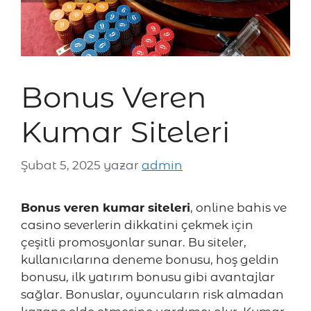
Bonus Veren
Kumar Siteleri
Şubat 5, 2025
yazar
admin
Bonus veren kumar siteleri
, online bahis ve
casino severlerin dikkatini çekmek için
çeşitli promosyonlar sunar. Bu siteler,
kullanıcılarına deneme bonusu, hoş geldin
bonusu, ilk yatırım bonusu gibi avantajlar
sağlar. Bonuslar, oyuncuların risk almadan