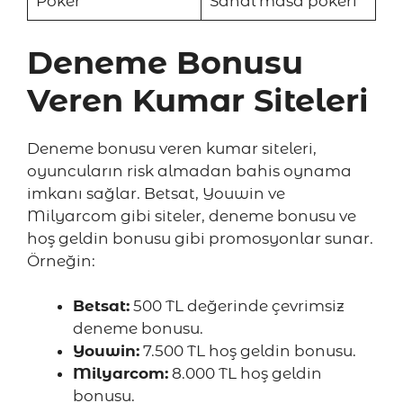
Poker
Sanal masa pokeri
Deneme Bonusu
Veren Kumar Siteleri
Deneme bonusu veren kumar siteleri,
oyuncuların risk almadan bahis oynama
imkanı sağlar. Betsat, Youwin ve
Milyarcom gibi siteler, deneme bonusu ve
hoş geldin bonusu gibi promosyonlar sunar.
Örneğin:
Betsat:
500 TL değerinde çevrimsiz
deneme bonusu.
Youwin:
7.500 TL hoş geldin bonusu.
Milyarcom:
8.000 TL hoş geldin
bonusu.