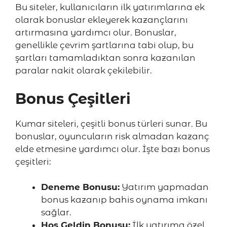
Bu siteler, kullanıcıların ilk yatırımlarına ek
olarak bonuslar ekleyerek kazançlarını
artırmasına yardımcı olur. Bonuslar,
genellikle çevrim şartlarına tabi olup, bu
şartları tamamladıktan sonra kazanılan
paralar nakit olarak çekilebilir.
Bonus Çeşitleri
Kumar siteleri, çeşitli bonus türleri sunar. Bu
bonuslar, oyuncuların risk almadan kazanç
elde etmesine yardımcı olur. İşte bazı bonus
çeşitleri:
Deneme Bonusu:
Yatırım yapmadan
bonus kazanıp bahis oynama imkanı
sağlar.
Hoş Geldin Bonusu:
İlk yatırıma özel