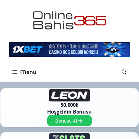
İçeriğe
atla
Menü
50.000₺
Hoşgeldin Bonusu
Bonusu Al