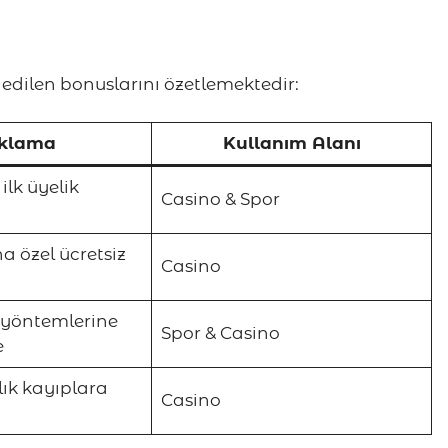
edilen bonuslarını özetlemektedir:
ıklama
Kullanım Alanı
ilk üyelik
Casino & Spor
a özel ücretsiz
Casino
 yöntemlerine
Spor & Casino
e
ık kayıplara
Casino