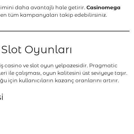
mini daha avantajlı hale getirir.
Casinomega
 tüm kampanyaları takip edebilirsiniz.
Slot Oyunları
ş casino ve slot oyun yelpazesidir. Pragmatic
i ile çalışması, oyun kalitesini üst seviyeye taşır.
 için kullanıcıların kazanç oranlarını artırır.
i