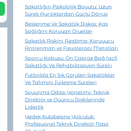
Sakatlığın Psikolojik Boyutu: Uzun
Süreli Ayrılıklardan Güçlü Dönüş
Beslenme Ve Sakatlık İlişkisi: Kas
Sağlığını Koruyan Diyetler
Sakatlık Riskini Azaltma: Koruyucu
Antrenman ve Fizyoterapi Metotları
Sporcu Kabusu: Ön Çapraz Bağ (acl)
Sakatlığı Ve Rehabilitasyon Süreci
Futbolda En Sık Görülen Sakatlıklar
Ve Tahmini İyileşme Süreleri
Soyunma Odası Yönetimi: Teknik
Direktör ve Oyuncu İlişkilerinde
Liderlik
Yedek Kulübesine Yolculuk:
Profesyonel Teknik Direktör Nasıl