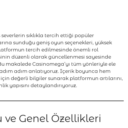
severlerin sıklıkla tercih ettiği popüler
ılarına sunduğu geniş oyun seçenekleri, yüksek
 platformun tercih edilmesinde önemli rol
inin düzenli olarak güncellenmesi sayesinde
. Bu makalede Casinomega’yı tüm yönleriyle ele
rı adım adım anlatıyoruz. İçerik boyunca hem
in değerli bilgiler sunarak platformun artılarını,
venlik yapısını detaylandırıyoruz.
ve Genel Özellikleri