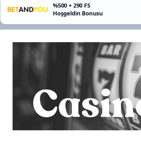
%500 + 290 FS
Hoşgeldin Bonusu