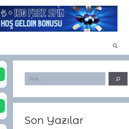
Ara
Son Yazılar