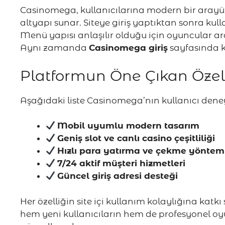
Casinomega, kullanıcılarına modern bir arayüz, h
altyapı sunar. Siteye giriş yaptıktan sonra kulla
Menü yapısı anlaşılır olduğu için oyuncular ara
Aynı zamanda
Casinomega giriş
sayfasında ku
Platformun Öne Çıkan Özell
Aşağıdaki liste Casinomega’nın kullanıcı dene
Mobil uyumlu modern tasarım
Geniş slot ve canlı casino çeşitliliği
Hızlı para yatırma ve çekme yönteml
7/24 aktif müşteri hizmetleri
Güncel giriş adresi desteği
Her özelliğin site içi kullanım kolaylığına kat
hem yeni kullanıcıların hem de profesyonel oyu