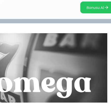
Bonusu Al