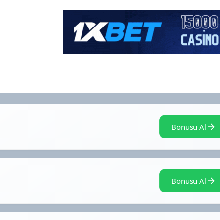
Bonusu Al
Bonusu Al