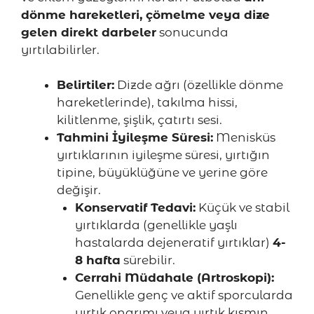
dönme hareketleri, çömelme veya dize
gelen direkt darbeler
sonucunda
yırtılabilirler.
Belirtiler:
Dizde ağrı (özellikle dönme
hareketlerinde), takılma hissi,
kilitlenme, şişlik, çatırtı sesi.
Tahmini İyileşme Süresi:
Menisküs
yırtıklarının iyileşme süresi, yırtığın
tipine, büyüklüğüne ve yerine göre
değişir.
Konservatif Tedavi:
Küçük ve stabil
yırtıklarda (genellikle yaşlı
hastalarda dejeneratif yırtıklar)
4-
8 hafta
sürebilir.
Cerrahi Müdahale (Artroskopi):
Genellikle genç ve aktif sporcularda
yırtık onarımı veya yırtık kısmın