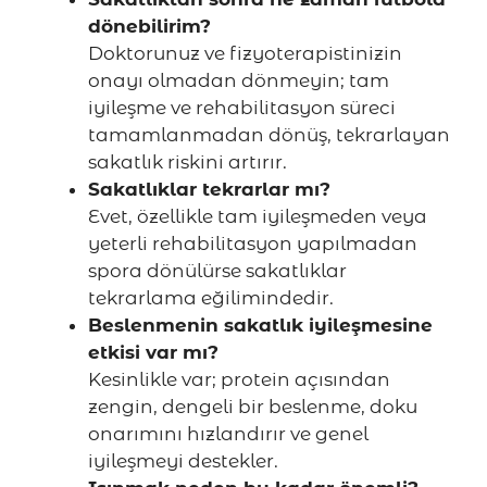
dönebilirim?
Doktorunuz ve fizyoterapistinizin
onayı olmadan dönmeyin; tam
iyileşme ve rehabilitasyon süreci
tamamlanmadan dönüş, tekrarlayan
sakatlık riskini artırır.
Sakatlıklar tekrarlar mı?
Evet, özellikle tam iyileşmeden veya
yeterli rehabilitasyon yapılmadan
spora dönülürse sakatlıklar
tekrarlama eğilimindedir.
Beslenmenin sakatlık iyileşmesine
etkisi var mı?
Kesinlikle var; protein açısından
zengin, dengeli bir beslenme, doku
onarımını hızlandırır ve genel
iyileşmeyi destekler.