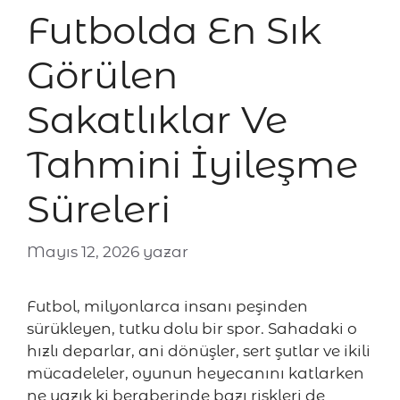
Futbolda En Sık
Görülen
Sakatlıklar Ve
Tahmini İyileşme
Süreleri
Mayıs 12, 2026
yazar
Futbol, milyonlarca insanı peşinden
sürükleyen, tutku dolu bir spor. Sahadaki o
hızlı deparlar, ani dönüşler, sert şutlar ve ikili
mücadeleler, oyunun heyecanını katlarken
ne yazık ki beraberinde bazı riskleri de