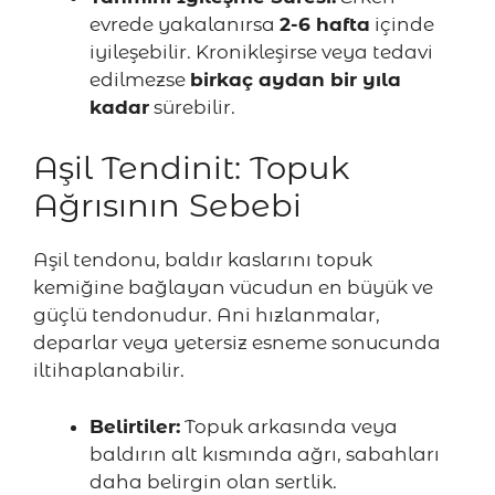
evrede yakalanırsa
2-6 hafta
içinde
iyileşebilir. Kronikleşirse veya tedavi
edilmezse
birkaç aydan bir yıla
kadar
sürebilir.
Aşil Tendinit: Topuk
Ağrısının Sebebi
Aşil tendonu, baldır kaslarını topuk
kemiğine bağlayan vücudun en büyük ve
güçlü tendonudur. Ani hızlanmalar,
deparlar veya yetersiz esneme sonucunda
iltihaplanabilir.
Belirtiler:
Topuk arkasında veya
baldırın alt kısmında ağrı, sabahları
daha belirgin olan sertlik.