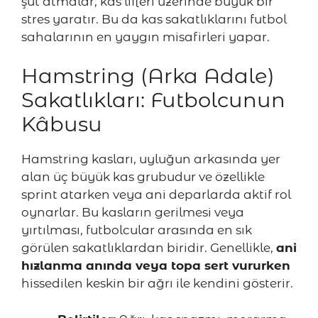
şut atmalar, kas lifleri üzerinde büyük bir
stres yaratır. Bu da kas sakatlıklarını futbol
sahalarının en yaygın misafirleri yapar.
Hamstring (Arka Adale)
Sakatlıkları: Futbolcunun
Kâbusu
Hamstring kasları, uyluğun arkasında yer
alan üç büyük kas grubudur ve özellikle
sprint atarken veya ani deparlarda aktif rol
oynarlar. Bu kasların gerilmesi veya
yırtılması, futbolcular arasında en sık
görülen sakatlıklardan biridir. Genellikle,
ani
hızlanma anında veya topa sert vururken
hissedilen keskin bir ağrı ile kendini gösterir.