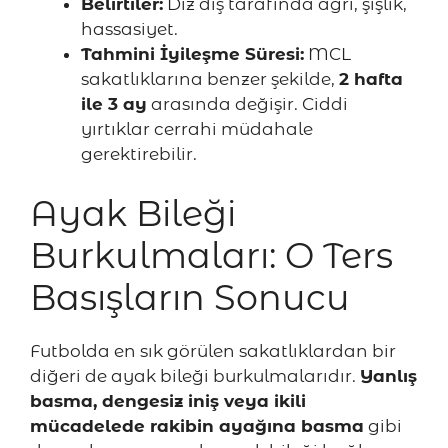
Belirtiler:
Diz dış tarafında ağrı, şişlik,
hassasiyet.
Tahmini İyileşme Süresi:
MCL
sakatlıklarına benzer şekilde,
2 hafta
ile 3 ay
arasında değişir. Ciddi
yırtıklar cerrahi müdahale
gerektirebilir.
Ayak Bileği
Burkulmaları: O Ters
Basışların Sonucu
Futbolda en sık görülen sakatlıklardan bir
diğeri de ayak bileği burkulmalarıdır.
Yanlış
basma, dengesiz iniş veya ikili
mücadelede rakibin ayağına basma
gibi