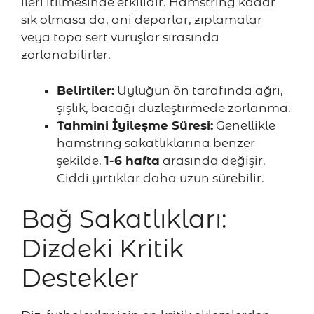
ileri itilmesinde etkilidir. Hamstring kadar
sık olmasa da, ani deparlar, zıplamalar
veya topa sert vuruşlar sırasında
zorlanabilirler.
Belirtiler:
Uyluğun ön tarafında ağrı,
şişlik, bacağı düzleştirmede zorlanma.
Tahmini İyileşme Süresi:
Genellikle
hamstring sakatlıklarına benzer
şekilde,
1-6 hafta
arasında değişir.
Ciddi yırtıklar daha uzun sürebilir.
Bağ Sakatlıkları:
Dizdeki Kritik
Destekler