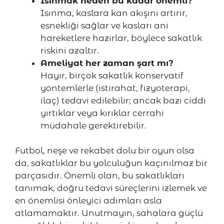
Isınmak neden bu kadar önemli?
Isınma, kaslara kan akışını artırır,
esnekliği sağlar ve kasları ani
hareketlere hazırlar, böylece sakatlık
riskini azaltır.
Ameliyat her zaman şart mı?
Hayır, birçok sakatlık konservatif
yöntemlerle (istirahat, fizyoterapi,
ilaç) tedavi edilebilir; ancak bazı ciddi
yırtıklar veya kırıklar cerrahi
müdahale gerektirebilir.
Futbol, neşe ve rekabet dolu bir oyun olsa
da, sakatlıklar bu yolculuğun kaçınılmaz bir
parçasıdır. Önemli olan, bu sakatlıkları
tanımak, doğru tedavi süreçlerini izlemek ve
en önemlisi önleyici adımları asla
atlamamaktır. Unutmayın, sahalara güçlü