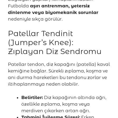
Futbolda
aşırı antrenman, yetersiz
dinlenme veya biyomekanik sorunlar
nedeniyle sıkça görülür.
Patellar Tendinit
(Jumper’s Knee):
Zıplayan Diz Sendromu
Patellar tendon, diz kapağını (patella) kaval
kemiğine bağlar. Sürekli zıplama, koşma ve
ani durma hareketleri bu tendonu zorlar ve
iltihaplanmaya neden olabilir.
Belirtiler:
Diz kapağının altında ağrı,
özellikle zıplama, koşma veya
merdiven çıkarken artan ağrı.
Tahmini İyileşme Süresi:
Erken