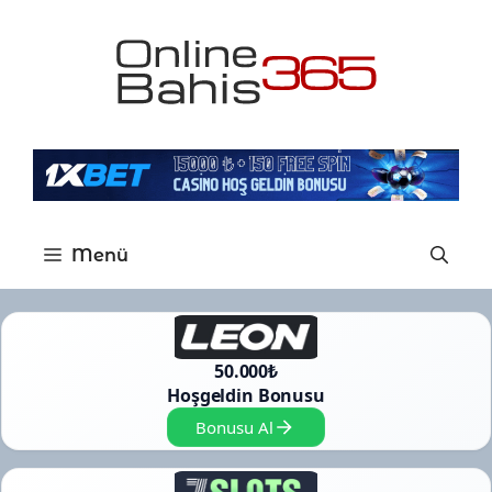
İçeriğe
atla
Menü
50.000₺
Hoşgeldin Bonusu
Bonusu Al