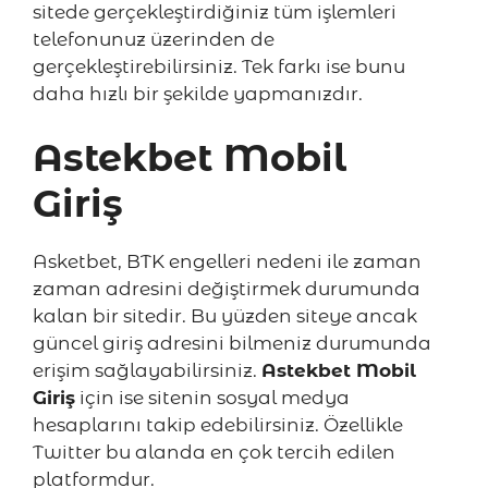
sitede gerçekleştirdiğiniz tüm işlemleri
telefonunuz üzerinden de
gerçekleştirebilirsiniz. Tek farkı ise bunu
daha hızlı bir şekilde yapmanızdır.
Astekbet Mobil
Giriş
Asketbet, BTK engelleri nedeni ile zaman
zaman adresini değiştirmek durumunda
kalan bir sitedir. Bu yüzden siteye ancak
güncel giriş adresini bilmeniz durumunda
erişim sağlayabilirsiniz.
Astekbet Mobil
Giriş
için ise sitenin sosyal medya
hesaplarını takip edebilirsiniz. Özellikle
Twitter bu alanda en çok tercih edilen
platformdur.