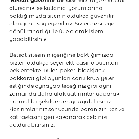
‘
Betsat güvenilir bir site mi?
’ diye soracak
olursanız ise kullanıcı yorumlarına
baktığımızda sitenin oldukça güvenilir
olduğunu söyleyebiliriz. Sizler de siteye
gönül rahatlığı ile üye olarak işlem
yapabilirsiniz.
Betsat sitesinin içeriğine baktığımızda
bizleri oldukça seçenekli casino oyunları
beklemekte. Rulet, poker, blackjack,
bakkarat gibi oyunları canlı krupiyeler
eşliğinde oynayabileceğiniz gibi aynı
zamanda daha ufak yatırımlar yaparak
normal bir şekilde de oynayabilirsiniz.
Yatırımlarınız sonucunda paranızın kat ve
kat fazlasını geri kazanarak cebinizi
doldurabilirsiniz.