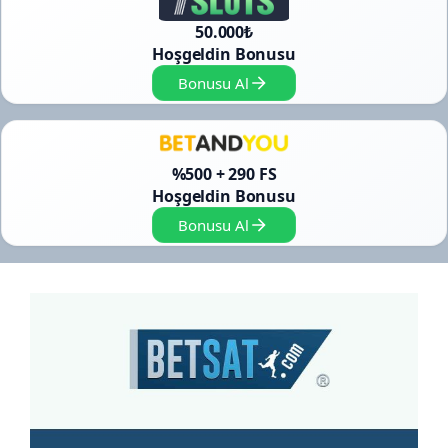
50.000₺
Hoşgeldin Bonusu
Bonusu Al
%500 + 290 FS
Hoşgeldin Bonusu
Bonusu Al