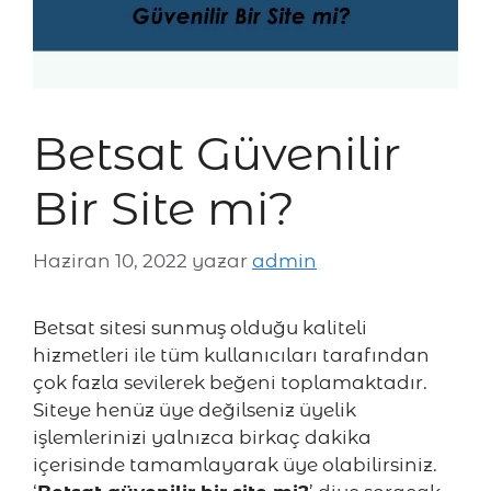
Betsat Güvenilir
Bir Site mi?
Haziran 10, 2022
yazar
admin
Betsat sitesi sunmuş olduğu kaliteli
hizmetleri ile tüm kullanıcıları tarafından
çok fazla sevilerek beğeni toplamaktadır.
Siteye henüz üye değilseniz üyelik
işlemlerinizi yalnızca birkaç dakika
içerisinde tamamlayarak üye olabilirsiniz.