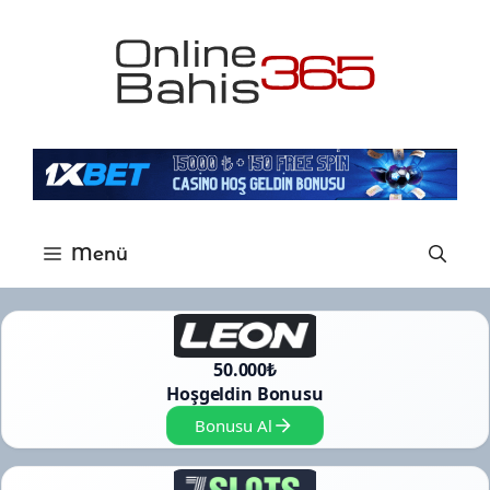
İçeriğe
atla
Menü
50.000₺
Hoşgeldin Bonusu
Bonusu Al