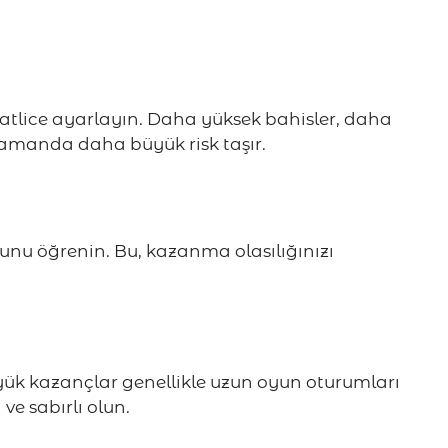
tlice ayarlayın. Daha yüksek bahisler, daha
amanda daha büyük risk taşır.
unu öğrenin. Bu, kazanma olasılığınızı
ük kazançlar genellikle uzun oyun oturumları
e sabırlı olun.