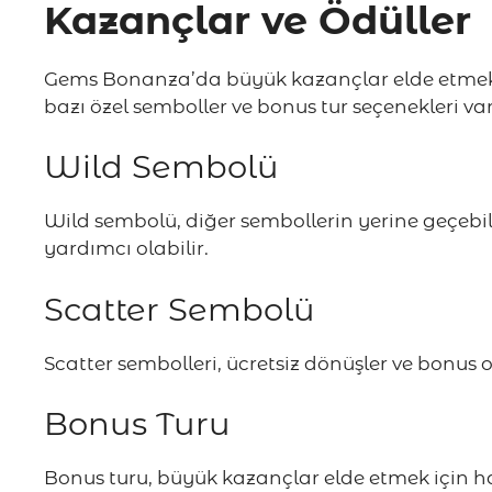
Kazançlar ve Ödüller
Gems Bonanza’da büyük kazançlar elde etmek içi
bazı özel semboller ve bonus tur seçenekleri var
Wild Sembolü
Wild sembolü, diğer sembollerin yerine geçebi
yardımcı olabilir.
Scatter Sembolü
Scatter sembolleri, ücretsiz dönüşler ve bonus o
Bonus Turu
Bonus turu, büyük kazançlar elde etmek için harik