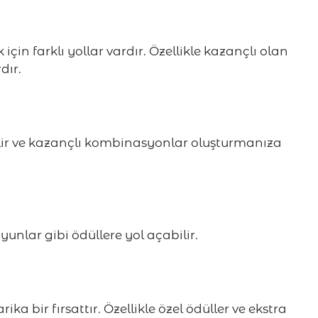
n farklı yollar vardır. Özellikle kazançlı olan
dır.
lir ve kazançlı kombinasyonlar oluşturmanıza
yunlar gibi ödüllere yol açabilir.
a bir fırsattır. Özellikle özel ödüller ve ekstra