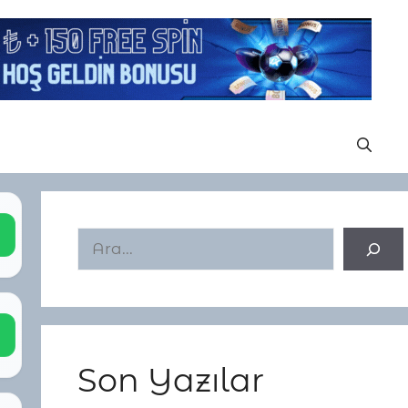
Ara
Son Yazılar