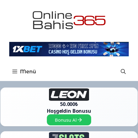
İçeriğe
atla
Menü
50.000₺
Hoşgeldin Bonusu
Bonusu Al